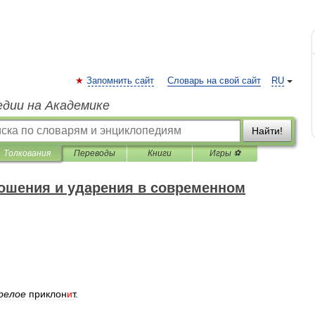
Запомнить сайт
Словарь на свой сайт
RU
едии на Академике
Найти!
Толкования
Переводы
Книги
Игры ⚽
ошения и ударения в современном
релое
приклон
и
т
.