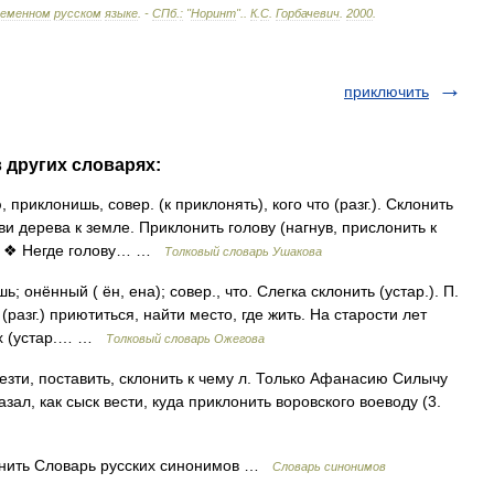
ременном
русском
языке
. -
СПб
.
:
"
Норинт
".
.
К
.
С
.
Горбачевич
.
2000
.
приключить
 других словарях:
иклонишь, совер. (к приклонять), кого что (разг.). Склонить
тви дерева к земле. Приклонить голову (нагнув, прислонить к
!). ❖ Негде голову… …
Толковый словарь Ушакова
нённый ( ён, ена); совер., что. Слегка склонить (устар.). П.
у (разг.) приютиться, найти место, где жить. На старости лет
лух (устар.… …
Толковый словарь Ожегова
ти, поставить, склонить к чему л. Только Афанасию Силычу
ал, как сыск вести, куда приклонить воровского воеводу (3.
лонить Словарь русских синонимов …
Словарь синонимов