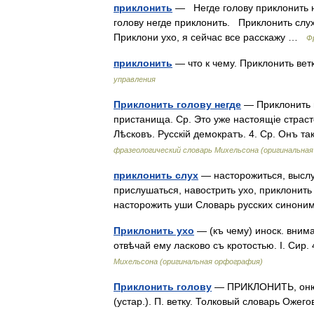
приклонить
— Негде голову приклонить н
голову негде приклонить. Приклонить слу
Приклони ухо, я сейчас все расскажу …
Ф
приклонить
— что к чему. Приклонить вет
управления
Приклонить голову негде
— Приклонить г
пристанища. Ср. Это уже настоящіе страсто
Лѣсковъ. Русскій демократъ. 4. Ср. Онъ т
фразеологический словарь Михельсона (оригинальна
приклонить слух
— насторожиться, выслуш
прислушаться, навострить ухо, приклонить 
насторожить уши Словарь русских сино
Приклонить ухо
— (къ чему) иноск. вним
отвѣчай ему ласково съ кротостью. І. Сир. 
Михельсона (оригинальная орфография)
Приклонить голову
— ПРИКЛОНИТЬ, оню, о
(устар.). П. ветку. Толковый словарь Оже