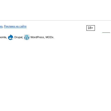
ка
,
Реклама на сайте
18+
omla,
Drupal,
WordPress, MODx.