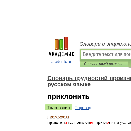
Словари и энциклоп
academic.ru
Словарь трудностей произношения и ударения в современном русском языке
Словарь трудностей произн
русском языке
приклонить
Толкование
Перевод
приклонить
приклон
и
ть
,
приклон
ю
,
прикл
о
нит
и
уста