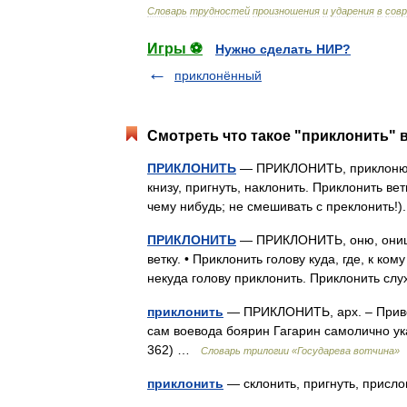
Словарь
трудностей
произношения
и
ударения
в
сов
Игры ⚽
Нужно сделать НИР?
приклонённый
Смотреть что такое "приклонить" в
ПРИКЛОНИТЬ
— ПРИКЛОНИТЬ, приклоню, пр
книзу, пригнуть, наклонить. Приклонить ве
чему нибудь; не смешивать с преклонить
ПРИКЛОНИТЬ
— ПРИКЛОНИТЬ, оню, онишь; о
ветку. • Приклонить голову куда, где, к ком
некуда голову приклонить. Приклонить с
приклонить
— ПРИКЛОНИТЬ, арх. – Привез
сам воевода боярин Гагарин самолично указ
362) …
Словарь трилогии «Государева вотчина»
приклонить
— склонить, пригнуть, прис