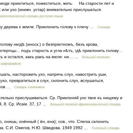
егде приютиться, поместиться, жить. На старости лет и
х или ухо (книжн. устар) внимательно прислушаться.
разеологический словарь русского языка
ку дерева к земле. Приклонить голову к плечу …
Словарь
олову негдѣ (иноск.) о безпріютномъ, безъ крова,
терпцы... подъ старость и угла нѣтъ, гдѣ приклонить голову...
акъ и остался, какъ ракъ на мели: ни… …
Большой толково-
я орфография)
ать, насторожить ухо, напрячь слух, навострить уши,
ухо, превратиться в слух, склонить слух, вслушаться,
нимов …
Словарь синонимов
ательно прислушиваться. Ср. Приклоняй ухо твое къ нищему и
4, 8. Ср. Исаіи. 37, 17 …
Большой толково-фразеологический словарь
нишь; онённый ( ён, ена); сов., что. Слегка склонить
гова. С.И. Ожегов, Н.Ю. Шведова. 1949 1992 …
Толковый словарь