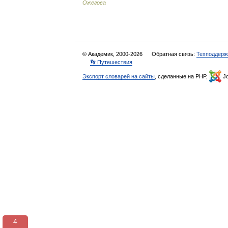
Ожегова
© Академик, 2000-2026
Обратная связь:
Техподдерж
👣 Путешествия
Экспорт словарей на сайты
, сделанные на PHP,
Jo
3